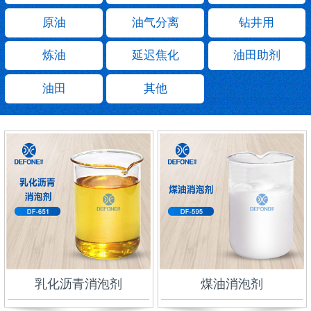
原油
油气分离
钻井用
炼油
延迟焦化
油田助剂
油田
其他
乳化沥青消泡剂
煤油消泡剂